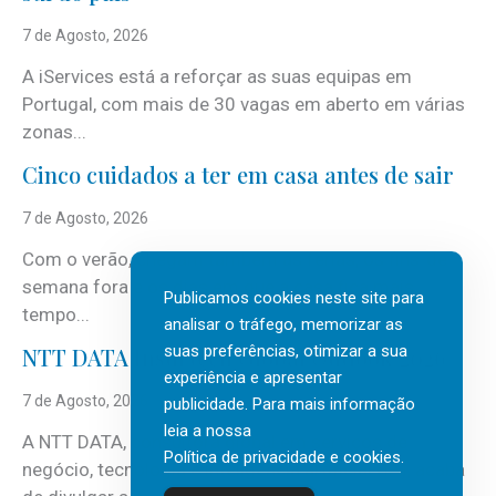
7 de Agosto, 2026
A iServices está a reforçar as suas equipas em
Portugal, com mais de 30 vagas em aberto em várias
zonas...
Cinco cuidados a ter em casa antes de sair
7 de Agosto, 2026
Com o verão, chegam também as férias, os fins-de-
semana fora e os dias em que a casa fica mais
Publicamos cookies neste site para
tempo...
analisar o tráfego, memorizar as
suas preferências, otimizar a sua
NTT DATA Insurtech Global Outlook 2026
experiência e apresentar
7 de Agosto, 2026
publicidade. Para mais informação
leia a nossa
A NTT DATA, consultora global em serviços de
Política de privacidade e cookies
.
negócio, tecnologia e inteligência artificial (IA), acaba