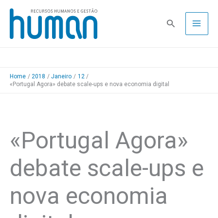
Skip
to
Pesquisa
content
Home
2018
Janeiro
12
«Portugal Agora» debate scale-ups e nova economia digital
«Portugal Agora»
debate scale-ups e
nova economia