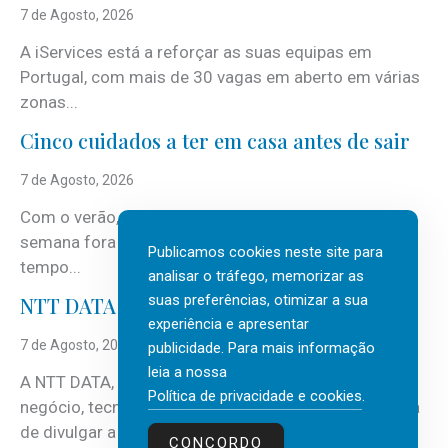
7 de Agosto, 2026
A iServices está a reforçar as suas equipas em
Portugal, com mais de 30 vagas em aberto em várias
zonas...
Cinco cuidados a ter em casa antes de sair
7 de Agosto, 2026
Com o verão, chegam também as férias, os fins-de-
semana fora e os dias em que a casa fica mais
Publicamos cookies neste site para
tempo...
analisar o tráfego, memorizar as
suas preferências, otimizar a sua
NTT DATA Insurtech Global Outlook 2026
experiência e apresentar
7 de Agosto, 2026
publicidade. Para mais informação
leia a nossa
A NTT DATA, consultora global em serviços de
Política de privacidade e cookies
.
negócio, tecnologia e inteligência artificial (IA), acaba
de divulgar a mais recente...
CONCORDO