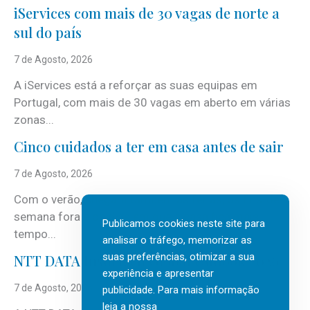
iServices com mais de 30 vagas de norte a
sul do país
7 de Agosto, 2026
A iServices está a reforçar as suas equipas em
Portugal, com mais de 30 vagas em aberto em várias
zonas...
Cinco cuidados a ter em casa antes de sair
7 de Agosto, 2026
Com o verão, chegam também as férias, os fins-de-
semana fora e os dias em que a casa fica mais
Publicamos cookies neste site para
tempo...
analisar o tráfego, memorizar as
suas preferências, otimizar a sua
NTT DATA Insurtech Global Outlook 2026
experiência e apresentar
7 de Agosto, 2026
publicidade. Para mais informação
leia a nossa