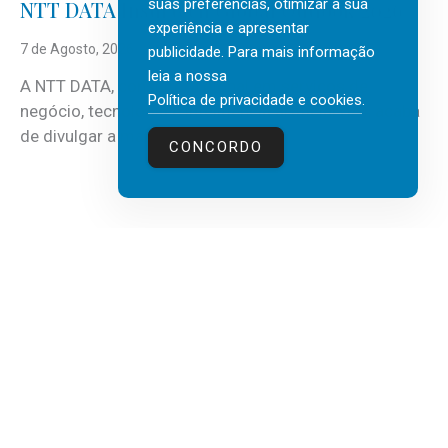
suas preferências, otimizar a sua
NTT DATA Insurtech Global Outlook 2026
experiência e apresentar
7 de Agosto, 2026
publicidade. Para mais informação
leia a nossa
A NTT DATA, consultora global em serviços de
Política de privacidade e cookies
.
negócio, tecnologia e inteligência artificial (IA), acaba
de divulgar a mais recente...
CONCORDO