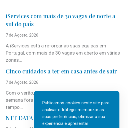
iServices com mais de 30 vagas de norte a
sul do país
7 de Agosto, 2026
A iServices está a reforçar as suas equipas em
Portugal, com mais de 30 vagas em aberto em várias
zonas...
Cinco cuidados a ter em casa antes de sair
7 de Agosto, 2026
Com o verão, chegam também as férias, os fins-de-
semana fora e os dias em que a casa fica mais
Publicamos cookies neste site para
tempo...
analisar o tráfego, memorizar as
suas preferências, otimizar a sua
NTT DATA Insurtech Global Outlook 2026
experiência e apresentar