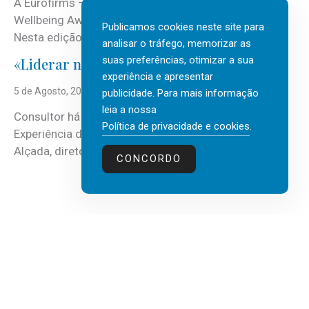
A Eurofirms – People first está de regresso aos
Wellbeing Awards, integrando o Top Wellbeing 2026.
Publicamos cookies neste site para
Nesta edição, a multinacional...
analisar o tráfego, memorizar as
suas preferências, otimizar a sua
«Liderar não é um talento místico.»
experiência e apresentar
5 de Agosto, 2026
publicidade. Para mais informação
leia a nossa
Consultor há mais de três décadas nas áreas de
Política de privacidade e cookies
.
Experiência do Cliente, Vendas e Liderança, Manuel
Alçada, diretor executivo da...
CONCORDO