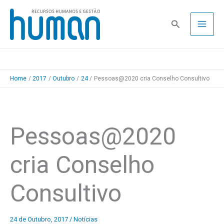
Skip
to
Pesquisa
content
Home
2017
Outubro
24
Pessoas@2020 cria Conselho Consultivo
Pessoas@2020
cria Conselho
Consultivo
24 de Outubro, 2017
/
Notícias