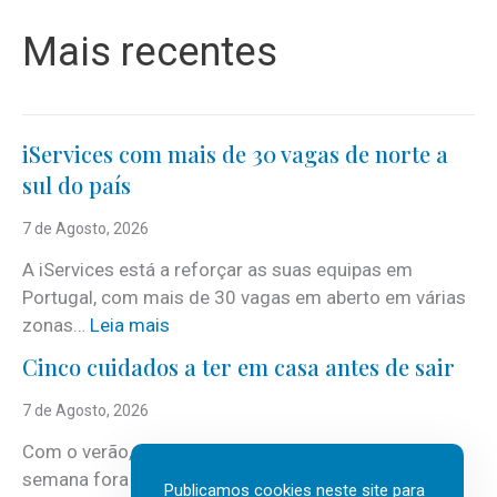
Mais recentes
iServices com mais de 30 vagas de norte a
sul do país
7 de Agosto, 2026
A iServices está a reforçar as suas equipas em
Portugal, com mais de 30 vagas em aberto em várias
:
zonas…
Leia mais
i
Cinco cuidados a ter em casa antes de sair
S
e
7 de Agosto, 2026
r
Com o verão, chegam também as férias, os fins-de-
v
semana fora e os dias em que a casa fica mais
i
Publicamos cookies neste site para