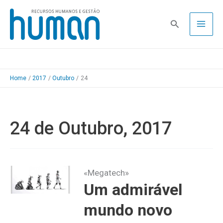
Skip
to
Pesquisa
content
Home
2017
Outubro
24
24 de Outubro, 2017
«Megatech»
Um admirável
mundo novo