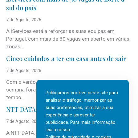
sul do país
7 de Agosto, 2026
A iServices está a reforçar as suas equipas em
Portugal, com mais de 30 vagas em aberto em várias
zonas...
Cinco cuidados a ter em casa antes de sair
7 de Agosto, 2026
Com o verão, chegam também as férias, os fins-de-
semana fora e os dias em que a casa fica mais
Publicamos cookies neste site para
tempo...
analisar o tráfego, memorizar as
suas preferências, otimizar a sua
NTT DATA Insurtech Global Outlook 2026
experiência e apresentar
7 de Agosto, 2026
publicidade. Para mais informação
leia a nossa
A NTT DATA, consultora global em serviços de
Política de privacidade e cookies
.