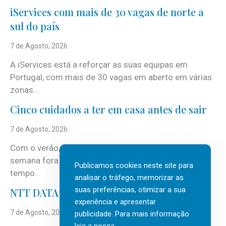
iServices com mais de 30 vagas de norte a
sul do país
7 de Agosto, 2026
A iServices está a reforçar as suas equipas em
Portugal, com mais de 30 vagas em aberto em várias
zonas...
Cinco cuidados a ter em casa antes de sair
7 de Agosto, 2026
Com o verão, chegam também as férias, os fins-de-
semana fora e os dias em que a casa fica mais
Publicamos cookies neste site para
tempo...
analisar o tráfego, memorizar as
suas preferências, otimizar a sua
NTT DATA Insurtech Global Outlook 2026
experiência e apresentar
7 de Agosto, 2026
publicidade. Para mais informação