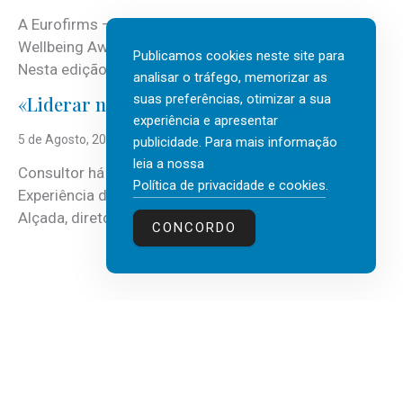
A Eurofirms – People first está de regresso aos
Wellbeing Awards, integrando o Top Wellbeing 2026.
Publicamos cookies neste site para
Nesta edição, a multinacional...
analisar o tráfego, memorizar as
suas preferências, otimizar a sua
«Liderar não é um talento místico.»
experiência e apresentar
5 de Agosto, 2026
publicidade. Para mais informação
leia a nossa
Consultor há mais de três décadas nas áreas de
Política de privacidade e cookies
.
Experiência do Cliente, Vendas e Liderança, Manuel
Alçada, diretor executivo da...
CONCORDO