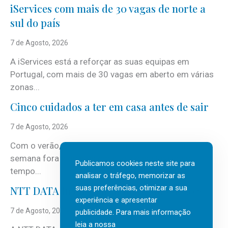
iServices com mais de 30 vagas de norte a
sul do país
7 de Agosto, 2026
A iServices está a reforçar as suas equipas em
Portugal, com mais de 30 vagas em aberto em várias
zonas...
Cinco cuidados a ter em casa antes de sair
7 de Agosto, 2026
Com o verão, chegam também as férias, os fins-de-
semana fora e os dias em que a casa fica mais
Publicamos cookies neste site para
tempo...
analisar o tráfego, memorizar as
suas preferências, otimizar a sua
NTT DATA Insurtech Global Outlook 2026
experiência e apresentar
7 de Agosto, 2026
publicidade. Para mais informação
leia a nossa