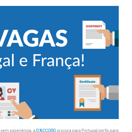
sem experiência, a
D’ACCORD
procura para Portugal perfis para