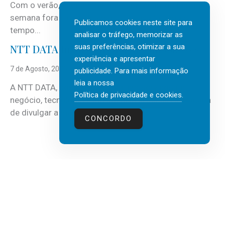
Com o verão, chegam também as férias, os fins-de-
semana fora e os dias em que a casa fica mais
Publicamos cookies neste site para
tempo...
analisar o tráfego, memorizar as
suas preferências, otimizar a sua
NTT DATA Insurtech Global Outlook 2026
experiência e apresentar
7 de Agosto, 2026
publicidade. Para mais informação
leia a nossa
A NTT DATA, consultora global em serviços de
Política de privacidade e cookies
.
negócio, tecnologia e inteligência artificial (IA), acaba
de divulgar a mais recente...
CONCORDO