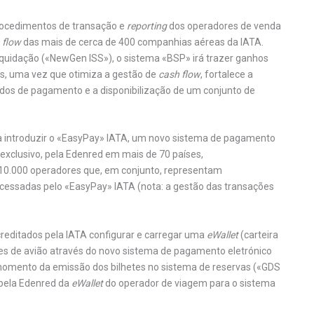
 procedimentos de transação e
reporting
dos operadores de venda
 flow
das mais de cerca de 400 companhias aéreas da IATA.
quidação («NewGen ISS»), o sistema «BSP» irá trazer ganhos
s, uma vez que otimiza a gestão de
cash flow
, fortalece a
dos de pagamento e a disponibilização de um conjunto de
a introduzir o «EasyPay» IATA, um novo sistema de pagamento
 exclusivo, pela Edenred em mais de 70 países,
e 10.000 operadores que, em conjunto, representam
essadas pelo «EasyPay» IATA (nota: a gestão das transações
creditados pela IATA configurar e carregar uma
eWallet
(carteira
etes de avião através do novo sistema de pagamento eletrónico
momento da emissão dos bilhetes no sistema de reservas («GDS
 pela Edenred da
eWallet
do operador de viagem para o sistema