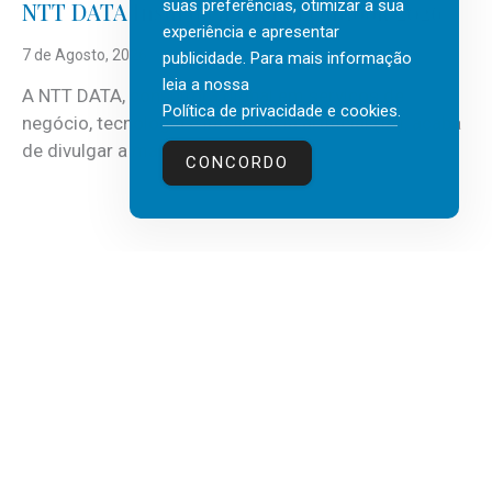
suas preferências, otimizar a sua
NTT DATA Insurtech Global Outlook 2026
experiência e apresentar
7 de Agosto, 2026
publicidade. Para mais informação
leia a nossa
A NTT DATA, consultora global em serviços de
Política de privacidade e cookies
.
negócio, tecnologia e inteligência artificial (IA), acaba
de divulgar a mais recente...
CONCORDO