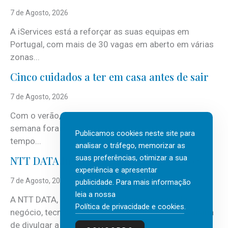
7 de Agosto, 2026
A iServices está a reforçar as suas equipas em
Portugal, com mais de 30 vagas em aberto em várias
zonas...
Cinco cuidados a ter em casa antes de sair
7 de Agosto, 2026
Com o verão, chegam também as férias, os fins-de-
semana fora e os dias em que a casa fica mais
Publicamos cookies neste site para
tempo...
analisar o tráfego, memorizar as
suas preferências, otimizar a sua
NTT DATA Insurtech Global Outlook 2026
experiência e apresentar
7 de Agosto, 2026
publicidade. Para mais informação
leia a nossa
A NTT DATA, consultora global em serviços de
Política de privacidade e cookies
.
negócio, tecnologia e inteligência artificial (IA), acaba
de divulgar a mais recente...