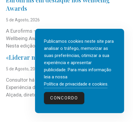
Awards
5 de Agosto, 2026
A Eurofirms – People first está de regresso aos
Wellbeing Awards, integrando o Top Wellbeing 2026.
Publicamos cookies neste site para
Nesta edição, a multinacional...
analisar o tráfego, memorizar as
suas preferências, otimizar a sua
«Liderar não é um talento místico.»
experiência e apresentar
5 de Agosto, 2026
publicidade. Para mais informação
leia a nossa
Consultor há mais de três décadas nas áreas de
Política de privacidade e cookies
.
Experiência do Cliente, Vendas e Liderança, Manuel
Alçada, diretor executivo da...
CONCORDO