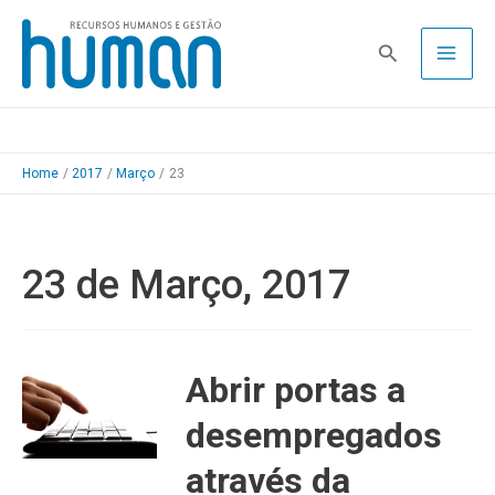
Skip
to
Pesquisa
content
Home
2017
Março
23
23 de Março, 2017
Abrir portas a
desempregados
através da