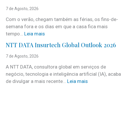
S
e
7 de Agosto, 2026
r
Com o verão, chegam também as férias, os fins-de-
v
semana fora e os dias em que a casa fica mais
i
:
tempo…
Leia mais
c
C
e
NTT DATA Insurtech Global Outlook 2026
i
s
n
7 de Agosto, 2026
c
c
o
A NTT DATA, consultora global em serviços de
o
m
negócio, tecnologia e inteligência artificial (IA), acaba
c
m
:
de divulgar a mais recente…
Leia mais
u
a
N
i
i
T
d
s
T
a
d
D
d
e
A
o
3
T
s