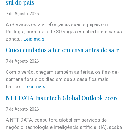
sul do país
7 de Agosto, 2026
A iServices está a reforçar as suas equipas em
Portugal, com mais de 30 vagas em aberto em várias
:
zonas…
Leia mais
i
Cinco cuidados a ter em casa antes de sair
S
e
7 de Agosto, 2026
r
Com o verão, chegam também as férias, os fins-de-
v
semana fora e os dias em que a casa fica mais
i
:
tempo…
Leia mais
c
C
e
NTT DATA Insurtech Global Outlook 2026
i
s
n
7 de Agosto, 2026
c
c
o
A NTT DATA, consultora global em serviços de
o
m
negócio, tecnologia e inteligência artificial (IA), acaba
c