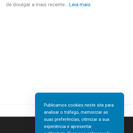
m
:
de divulgar a mais recente…
Leia mais
u
a
N
i
i
T
d
s
T
a
d
D
d
e
A
o
3
T
s
0
A
a
v
I
t
a
n
e
g
s
r
a
u
e
s
r
m
d
t
c
Publicamos cookies neste site para
e
e
a
analisar o tráfego, memorizar as
n
c
s
suas preferências, otimizar a sua
o
h
a
experiência e apresentar
r
G