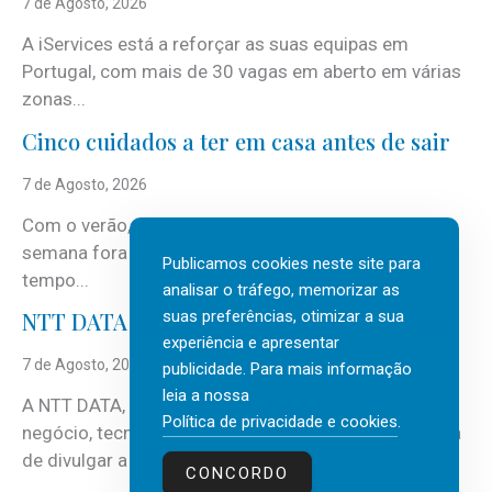
7 de Agosto, 2026
A iServices está a reforçar as suas equipas em
Portugal, com mais de 30 vagas em aberto em várias
zonas...
Cinco cuidados a ter em casa antes de sair
7 de Agosto, 2026
Com o verão, chegam também as férias, os fins-de-
semana fora e os dias em que a casa fica mais
Publicamos cookies neste site para
tempo...
analisar o tráfego, memorizar as
suas preferências, otimizar a sua
NTT DATA Insurtech Global Outlook 2026
experiência e apresentar
7 de Agosto, 2026
publicidade. Para mais informação
leia a nossa
A NTT DATA, consultora global em serviços de
Política de privacidade e cookies
.
negócio, tecnologia e inteligência artificial (IA), acaba
de divulgar a mais recente...
CONCORDO