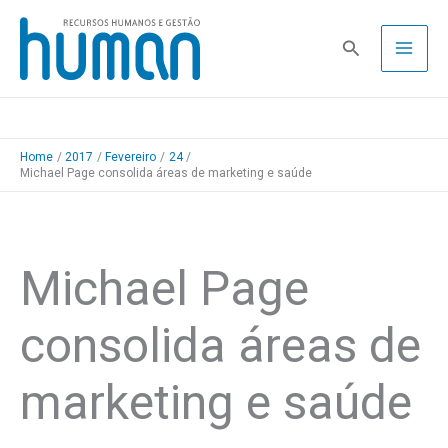
Skip
to
Pesquisa
content
Home
2017
Fevereiro
24
Michael Page consolida áreas de marketing e saúde
Michael Page
consolida áreas de
marketing e saúde