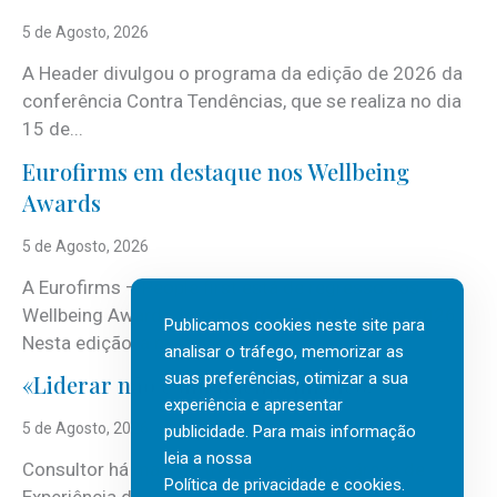
5 de Agosto, 2026
A Header divulgou o programa da edição de 2026 da
conferência Contra Tendências, que se realiza no dia
15 de...
Eurofirms em destaque nos Wellbeing
Awards
5 de Agosto, 2026
A Eurofirms – People first está de regresso aos
Wellbeing Awards, integrando o Top Wellbeing 2026.
Publicamos cookies neste site para
Nesta edição, a multinacional...
analisar o tráfego, memorizar as
suas preferências, otimizar a sua
«Liderar não é um talento místico.»
experiência e apresentar
5 de Agosto, 2026
publicidade. Para mais informação
leia a nossa
Consultor há mais de três décadas nas áreas de
Política de privacidade e cookies
.