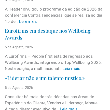
A Header divulgou o programa da edição de 2026 da
conferência Contra Tendências, que se realiza no dia
:
15 de…
Leia mais
J
Eurofirms em destaque nos Wellbeing
á
Awards
é
c
5 de Agosto, 2026
o
A Eurofirms – People first está de regresso aos
n
Wellbeing Awards, integrando o Top Wellbeing 2026.
h
:
Nesta edição, a multinacional…
Leia mais
e
E
c
«Liderar não é um talento místico.»
u
i
r
5 de Agosto, 2026
d
o
o
Consultor há mais de três décadas nas áreas de
f
o
Experiência do Cliente, Vendas e Liderança, Manuel
i
p
:
Alçada, diretor executivo da…
Leia mais