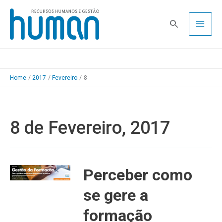
Skip
to
Pesquisa
content
Home
2017
Fevereiro
8
8 de Fevereiro, 2017
Perceber como
se gere a
formação