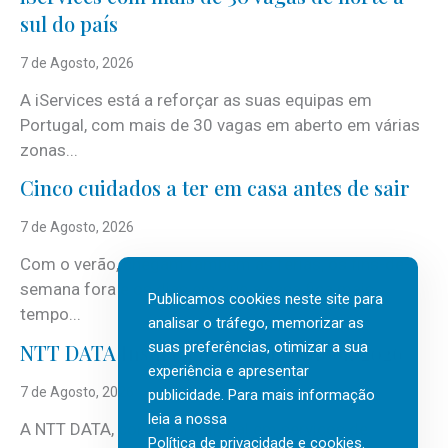
sul do país
7 de Agosto, 2026
A iServices está a reforçar as suas equipas em
Portugal, com mais de 30 vagas em aberto em várias
zonas...
Cinco cuidados a ter em casa antes de sair
7 de Agosto, 2026
Com o verão, chegam também as férias, os fins-de-
semana fora e os dias em que a casa fica mais
Publicamos cookies neste site para
tempo...
analisar o tráfego, memorizar as
suas preferências, otimizar a sua
NTT DATA Insurtech Global Outlook 2026
experiência e apresentar
7 de Agosto, 2026
publicidade. Para mais informação
leia a nossa
A NTT DATA, consultora global em serviços de
Política de privacidade e cookies
.