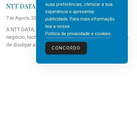
suas preferências, otimizar a sua
NTT DATA Insurtech Global Outlook 2026
experiência e apresentar
7 de Agosto, 2026
publicidade. Para mais informação
leia a nossa
A NTT DATA, consultora global em serviços de
Política de privacidade e cookies
.
negócio, tecnologia e inteligência artificial (IA), acaba
de divulgar a mais recente...
CONCORDO