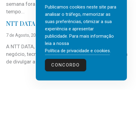
semana fora e os dias em que a casa fica mais
Publicamos cookies neste site para
tempo...
analisar o tráfego, memorizar as
suas preferências, otimizar a sua
NTT DATA Insurtech Global Outlook 2026
experiência e apresentar
7 de Agosto, 2026
publicidade. Para mais informação
leia a nossa
A NTT DATA, consultora global em serviços de
Política de privacidade e cookies
.
negócio, tecnologia e inteligência artificial (IA), acaba
de divulgar a mais recente...
CONCORDO