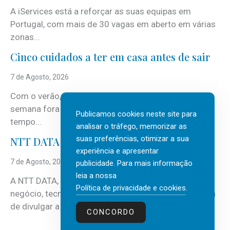
A iServices está a reforçar as suas equipas em
Portugal, com mais de 30 vagas em aberto em várias
zonas...
Cinco cuidados a ter em casa antes de sair
7 de Agosto, 2026
Com o verão, chegam também as férias, os fins-de-
semana fora e os dias em que a casa fica mais
Publicamos cookies neste site para
tempo...
analisar o tráfego, memorizar as
suas preferências, otimizar a sua
NTT DATA Insurtech Global Outlook 2026
experiência e apresentar
7 de Agosto, 2026
publicidade. Para mais informação
leia a nossa
A NTT DATA, consultora global em serviços de
Política de privacidade e cookies
.
negócio, tecnologia e inteligência artificial (IA), acaba
de divulgar a mais recente...
CONCORDO