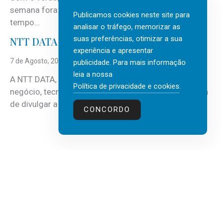
semana fora e os dias em que a casa fica mais
Publicamos cookies neste site para
tempo...
analisar o tráfego, memorizar as
suas preferências, otimizar a sua
NTT DATA Insurtech Global Outlook 2026
experiência e apresentar
7 de Agosto, 2026
publicidade. Para mais informação
leia a nossa
A NTT DATA, consultora global em serviços de
Política de privacidade e cookies
.
negócio, tecnologia e inteligência artificial (IA), acaba
de divulgar a mais recente...
CONCORDO