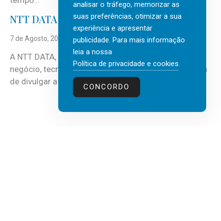
tempo...
analisar o tráfego, memorizar as
suas preferências, otimizar a sua
NTT DATA Insurtech Global Outlook 2026
experiência e apresentar
7 de Agosto, 2026
publicidade. Para mais informação
leia a nossa
A NTT DATA, consultora global em serviços de
Política de privacidade e cookies
.
negócio, tecnologia e inteligência artificial (IA), acaba
de divulgar a mais recente...
CONCORDO