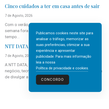
Cinco cuidados a ter em casa antes de sair
7 de Agosto, 2026
Com o verão, chegam também as férias, os fins-de-
semana fora e os dias em que a casa fica mais
Publicamos cookies neste site para
tempo...
analisar o tráfego, memorizar as
suas preferências, otimizar a sua
NTT DATA Insurtech Global Outlook 2026
experiência e apresentar
7 de Agosto, 2026
publicidade. Para mais informação
leia a nossa
A NTT DATA, consultora global em serviços de
Política de privacidade e cookies
.
negócio, tecnologia e inteligência artificial (IA), acaba
de divulgar a mais recente...
CONCORDO