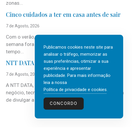
zonas...
Cinco cuidados a ter em casa antes de sair
7 de Agosto, 2026
Com o verão, chegam também as férias, os fins-de-
semana fora e os dias em que a casa fica mais
Publicamos cookies neste site para
tempo...
analisar o tráfego, memorizar as
suas preferências, otimizar a sua
NTT DATA Insurtech Global Outlook 2026
experiência e apresentar
7 de Agosto, 2026
publicidade. Para mais informação
leia a nossa
A NTT DATA, consultora global em serviços de
Política de privacidade e cookies
.
negócio, tecnologia e inteligência artificial (IA), acaba
de divulgar a mais recente...
CONCORDO