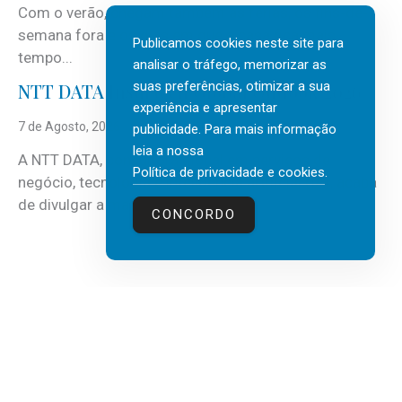
Com o verão, chegam também as férias, os fins-de-
semana fora e os dias em que a casa fica mais
Publicamos cookies neste site para
tempo...
analisar o tráfego, memorizar as
suas preferências, otimizar a sua
NTT DATA Insurtech Global Outlook 2026
experiência e apresentar
7 de Agosto, 2026
publicidade. Para mais informação
leia a nossa
A NTT DATA, consultora global em serviços de
Política de privacidade e cookies
.
negócio, tecnologia e inteligência artificial (IA), acaba
de divulgar a mais recente...
CONCORDO