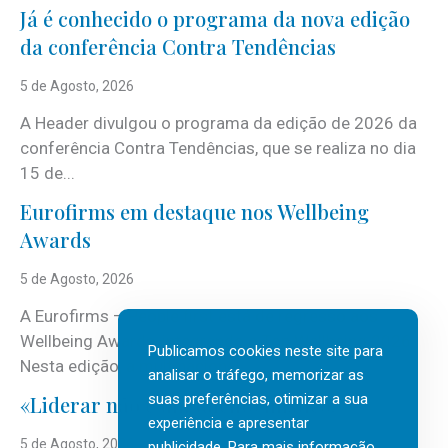
Já é conhecido o programa da nova edição
da conferência Contra Tendências
5 de Agosto, 2026
A Header divulgou o programa da edição de 2026 da
conferência Contra Tendências, que se realiza no dia
15 de...
Eurofirms em destaque nos Wellbeing
Awards
5 de Agosto, 2026
A Eurofirms – People first está de regresso aos
Wellbeing Awards, integrando o Top Wellbeing 2026.
Publicamos cookies neste site para
Nesta edição, a multinacional...
analisar o tráfego, memorizar as
suas preferências, otimizar a sua
«Liderar não é um talento místico.»
experiência e apresentar
5 de Agosto, 2026
publicidade. Para mais informação