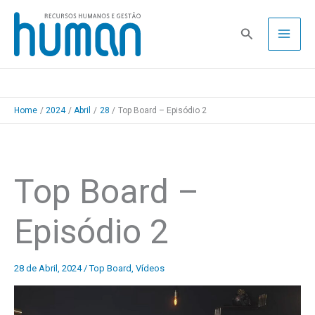
Skip
to
Pesquisa
content
Home
2024
Abril
28
Top Board – Episódio 2
Top Board –
Episódio 2
28 de Abril, 2024
/
Top Board
,
Vídeos