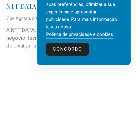
suas preferências, otimizar a sua
NTT DATA Insurtech Global Outlook 2026
experiência e apresentar
7 de Agosto, 2026
publicidade. Para mais informação
leia a nossa
A NTT DATA, consultora global em serviços de
Política de privacidade e cookies
.
negócio, tecnologia e inteligência artificial (IA), acaba
de divulgar a mais recente...
CONCORDO