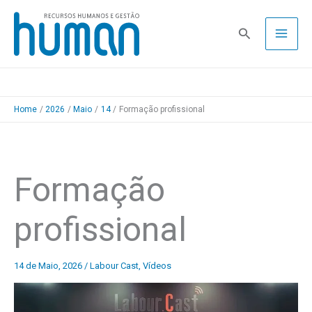
Skip
to
Pesquisa
content
Home
2026
Maio
14
Formação profissional
Formação
profissional
14 de Maio, 2026
/
Labour Cast
,
Vídeos