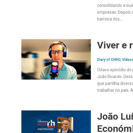
consolidando a sua
empresas. Depois de
barreira dos…
Viver e 
Diary of CHRO
,
Vídeo
Oitavo episódio do 
João Ricardo. Dest
que partilha divers
trabalhar no país. 
João Luí
Económi