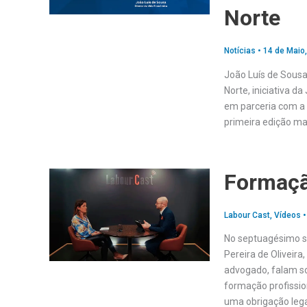
Norte
Notícias
•
14 de Maio
João Luís de Sousa
Norte, iniciativa d
em parceria com a 
primeira edição ma
Formaçã
Labour Cast
,
Vídeos
No septuagésimo s
Pereira de Oliveira
advogado, falam so
formação profissio
uma obrigação lega