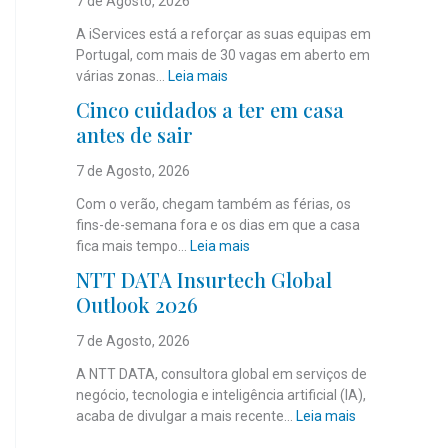
7 de Agosto, 2026
A iServices está a reforçar as suas equipas em
Portugal, com mais de 30 vagas em aberto em
:
várias zonas…
Leia mais
i
Cinco cuidados a ter em casa
S
antes de sair
e
r
7 de Agosto, 2026
v
i
Com o verão, chegam também as férias, os
c
fins-de-semana fora e os dias em que a casa
e
:
fica mais tempo…
Leia mais
s
C
NTT DATA Insurtech Global
c
i
Outlook 2026
o
n
m
c
7 de Agosto, 2026
m
o
a
c
A NTT DATA, consultora global em serviços de
i
u
negócio, tecnologia e inteligência artificial (IA),
s
i
:
acaba de divulgar a mais recente…
Leia mais
d
d
N