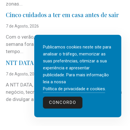
zonas...
Cinco cuidados a ter em casa antes de sair
7 de Agosto, 2026
Com o verão, chegam também as férias, os fins-de-
semana fora e os dias em que a casa fica mais
Publicamos cookies neste site para
tempo...
analisar o tráfego, memorizar as
suas preferências, otimizar a sua
NTT DATA Insurtech Global Outlook 2026
experiência e apresentar
7 de Agosto, 2026
publicidade. Para mais informação
leia a nossa
A NTT DATA, consultora global em serviços de
Política de privacidade e cookies
.
negócio, tecnologia e inteligência artificial (IA), acaba
de divulgar a mais recente...
CONCORDO