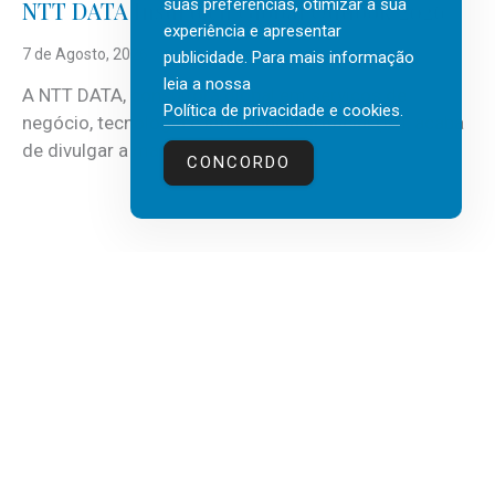
suas preferências, otimizar a sua
NTT DATA Insurtech Global Outlook 2026
experiência e apresentar
7 de Agosto, 2026
publicidade. Para mais informação
leia a nossa
A NTT DATA, consultora global em serviços de
Política de privacidade e cookies
.
negócio, tecnologia e inteligência artificial (IA), acaba
de divulgar a mais recente...
CONCORDO