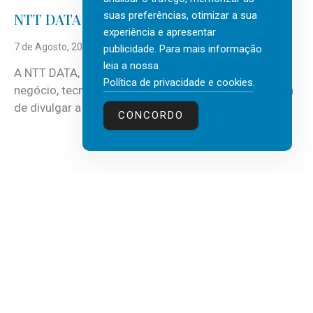
suas preferências, otimizar a sua
NTT DATA Insurtech Global Outlook 2026
experiência e apresentar
7 de Agosto, 2026
publicidade. Para mais informação
leia a nossa
A NTT DATA, consultora global em serviços de
Política de privacidade e cookies
.
negócio, tecnologia e inteligência artificial (IA), acaba
de divulgar a mais recente...
CONCORDO