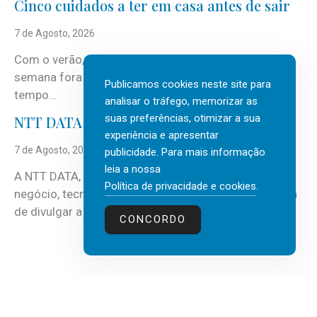
Cinco cuidados a ter em casa antes de sair
7 de Agosto, 2026
Com o verão, chegam também as férias, os fins-de-
semana fora e os dias em que a casa fica mais
Publicamos cookies neste site para
tempo...
analisar o tráfego, memorizar as
suas preferências, otimizar a sua
NTT DATA Insurtech Global Outlook 2026
experiência e apresentar
7 de Agosto, 2026
publicidade. Para mais informação
leia a nossa
A NTT DATA, consultora global em serviços de
Política de privacidade e cookies
.
negócio, tecnologia e inteligência artificial (IA), acaba
de divulgar a mais recente...
CONCORDO