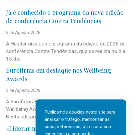
Já é conhecido o programa da nova edição
da conferência Contra Tendências
5 de Agosto, 2026
A Header divulgou o programa da edição de 2026 da
conferência Contra Tendências, que se realiza no dia
15 de...
Eurofirms em destaque nos Wellbeing
Awards
5 de Agosto, 2026
A Eurofirms – People first está de regresso aos
Wellbeing Awards, integrando o Top Wellbeing 2026.
Publicamos cookies neste site para
Nesta edição, a multinacional...
analisar o tráfego, memorizar as
suas preferências, otimizar a sua
«Liderar não é um talento místico.»
experiência e apresentar