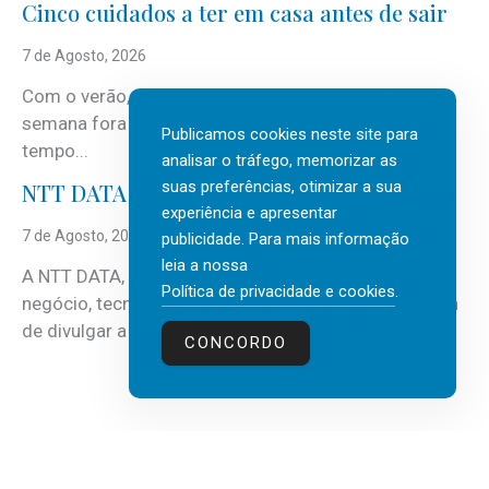
Cinco cuidados a ter em casa antes de sair
7 de Agosto, 2026
Com o verão, chegam também as férias, os fins-de-
semana fora e os dias em que a casa fica mais
Publicamos cookies neste site para
tempo...
analisar o tráfego, memorizar as
suas preferências, otimizar a sua
NTT DATA Insurtech Global Outlook 2026
experiência e apresentar
7 de Agosto, 2026
publicidade. Para mais informação
leia a nossa
A NTT DATA, consultora global em serviços de
Política de privacidade e cookies
.
negócio, tecnologia e inteligência artificial (IA), acaba
de divulgar a mais recente...
CONCORDO