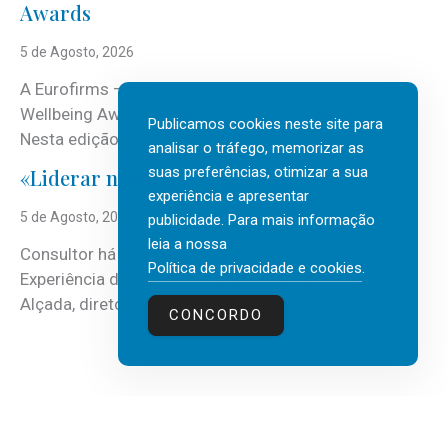
Awards
5 de Agosto, 2026
A Eurofirms – People first está de regresso aos
Wellbeing Awards, integrando o Top Wellbeing 2026.
Publicamos cookies neste site para
Nesta edição, a multinacional...
analisar o tráfego, memorizar as
suas preferências, otimizar a sua
«Liderar não é um talento místico.»
experiência e apresentar
5 de Agosto, 2026
publicidade. Para mais informação
leia a nossa
Consultor há mais de três décadas nas áreas de
Política de privacidade e cookies
.
Experiência do Cliente, Vendas e Liderança, Manuel
Alçada, diretor executivo da...
CONCORDO