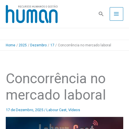
Skip
to
Pesquisa
content
Home
2025
Dezembro
17
Concorrência no mercado laboral
Concorrência no
mercado laboral
17 de Dezembro, 2025
/
Labour Cast
,
Vídeos