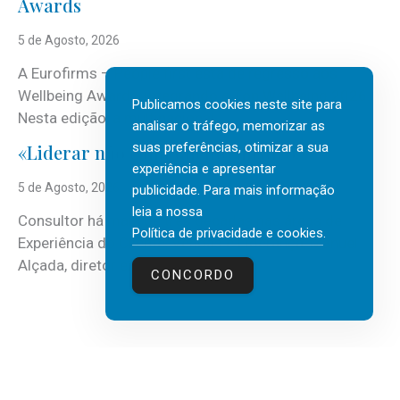
Awards
5 de Agosto, 2026
A Eurofirms – People first está de regresso aos
Wellbeing Awards, integrando o Top Wellbeing 2026.
Publicamos cookies neste site para
Nesta edição, a multinacional...
analisar o tráfego, memorizar as
suas preferências, otimizar a sua
«Liderar não é um talento místico.»
experiência e apresentar
5 de Agosto, 2026
publicidade. Para mais informação
leia a nossa
Consultor há mais de três décadas nas áreas de
Política de privacidade e cookies
.
Experiência do Cliente, Vendas e Liderança, Manuel
Alçada, diretor executivo da...
CONCORDO