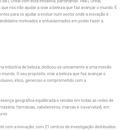
a L’Oréal com esta iniciativa, partilhando: «Na L’Oréal,
que nos irão ajudar a criar a beleza que faz avançar o mundo. É
ntos para os ajudar a evoluir num sector onde a inovação é
candidatos motivados e entusiasmados em poder fazer a
na indústria de beleza, dedicou-se unicamente a uma missão:
 mundo. O seu propósito, criar a beleza que faz avançar o
nclusivo, ético, generoso e comprometido com a
sença geográfica equilibrada e vendas em todas as redes de
rmazéns, farmácias, cabeleireiros, marcas e
travel retail
), em
uros.
e com a inovação, com 21 centros de investigação distribuídos