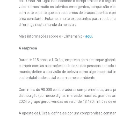
da L’Oréal Portugal, não esconde o compromisso e o orgulho d
valorizamos muito os talentos emergentes, porque são eles 
com este espírito que os recebemos de braços abertos e pro
uma constante. Estamos muito expectantes para receber 
diferença neste mundo da neleza.»
Mais informações sobre o «L’Internship»
aqui
.
A empresa
Durante 115 anos, a L’Oréal, empresa com destaque global 
cumprir com as aspirações de beleza das pessoas de todo o
mundo, define a sua visão de beleza como algo essencial, i
sustentabilidade social e com o meio ambiente.
Com mais de 90.000 colaboradores comprometidos, uma pre
distribuição (comércio digital, mercado massivo, grandes a
2024 o grupo gerou vendas no valor de 43.480 milhões de e
A aposta da L’Oréal define-se por um compromisso constant