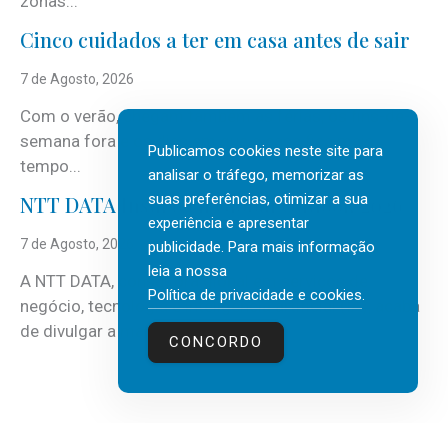
zonas...
Cinco cuidados a ter em casa antes de sair
7 de Agosto, 2026
Com o verão, chegam também as férias, os fins-de-
semana fora e os dias em que a casa fica mais
Publicamos cookies neste site para
tempo...
analisar o tráfego, memorizar as
suas preferências, otimizar a sua
NTT DATA Insurtech Global Outlook 2026
experiência e apresentar
7 de Agosto, 2026
publicidade. Para mais informação
leia a nossa
A NTT DATA, consultora global em serviços de
Política de privacidade e cookies
.
negócio, tecnologia e inteligência artificial (IA), acaba
de divulgar a mais recente...
CONCORDO