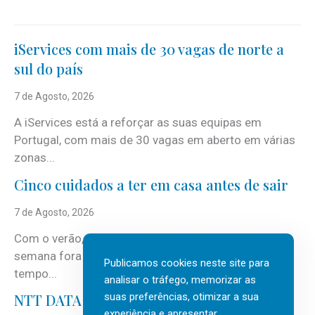
iServices com mais de 30 vagas de norte a
sul do país
7 de Agosto, 2026
A iServices está a reforçar as suas equipas em
Portugal, com mais de 30 vagas em aberto em várias
zonas...
Cinco cuidados a ter em casa antes de sair
7 de Agosto, 2026
Com o verão, chegam também as férias, os fins-de-
semana fora e os dias em que a casa fica mais
Publicamos cookies neste site para
tempo...
analisar o tráfego, memorizar as
suas preferências, otimizar a sua
NTT DATA Insurtech Global Outlook 2026
experiência e apresentar