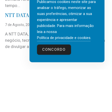
Publicamos cookies neste site para
tempo...
analisar o tráfego, memorizar as
suas preferências, otimizar a sua
NTT DATA Insurtech Global Outlook 2026
experiência e apresentar
7 de Agosto, 2026
publicidade. Para mais informação
leia a nossa
A NTT DATA, consultora global em serviços de
Política de privacidade e cookies
.
negócio, tecnologia e inteligência artificial (IA), acaba
de divulgar a mais recente...
CONCORDO