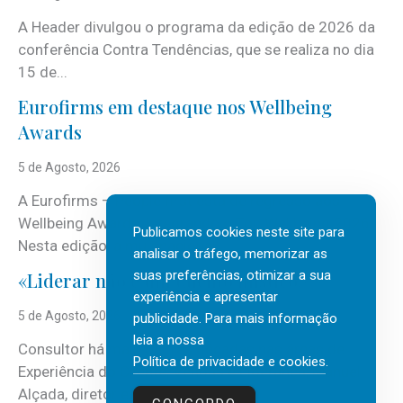
A Header divulgou o programa da edição de 2026 da
conferência Contra Tendências, que se realiza no dia
15 de...
Eurofirms em destaque nos Wellbeing
Awards
5 de Agosto, 2026
A Eurofirms – People first está de regresso aos
Wellbeing Awards, integrando o Top Wellbeing 2026.
Publicamos cookies neste site para
Nesta edição, a multinacional...
analisar o tráfego, memorizar as
suas preferências, otimizar a sua
«Liderar não é um talento místico.»
experiência e apresentar
5 de Agosto, 2026
publicidade. Para mais informação
leia a nossa
Consultor há mais de três décadas nas áreas de
Política de privacidade e cookies
.
Experiência do Cliente, Vendas e Liderança, Manuel
Alçada, diretor executivo da...