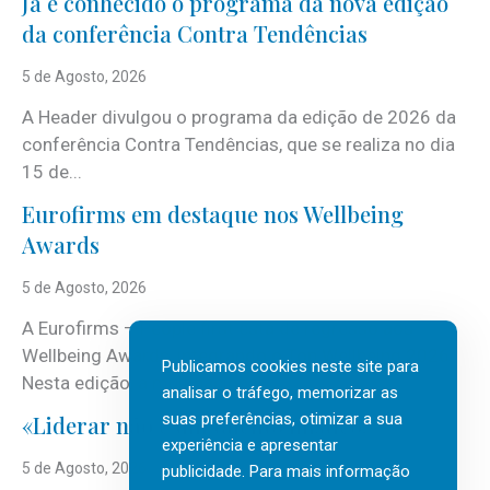
Já é conhecido o programa da nova edição
da conferência Contra Tendências
5 de Agosto, 2026
A Header divulgou o programa da edição de 2026 da
conferência Contra Tendências, que se realiza no dia
15 de...
Eurofirms em destaque nos Wellbeing
Awards
5 de Agosto, 2026
A Eurofirms – People first está de regresso aos
Wellbeing Awards, integrando o Top Wellbeing 2026.
Publicamos cookies neste site para
Nesta edição, a multinacional...
analisar o tráfego, memorizar as
suas preferências, otimizar a sua
«Liderar não é um talento místico.»
experiência e apresentar
5 de Agosto, 2026
publicidade. Para mais informação