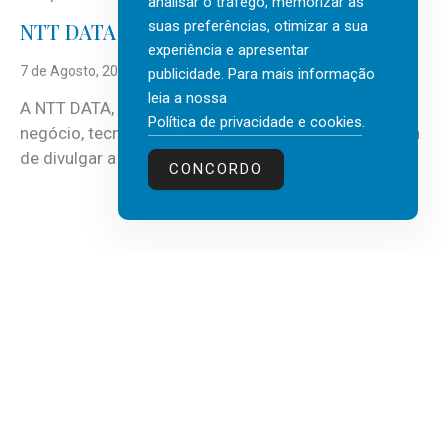
analisar o tráfego, memorizar as
suas preferências, otimizar a sua
NTT DATA Insurtech Global Outlook 2026
experiência e apresentar
7 de Agosto, 2026
publicidade. Para mais informação
leia a nossa
A NTT DATA, consultora global em serviços de
Política de privacidade e cookies
.
negócio, tecnologia e inteligência artificial (IA), acaba
de divulgar a mais recente...
CONCORDO