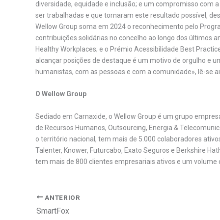
diversidade, equidade e inclusão; e um compromisso com a
ser trabalhadas e que tornaram este resultado possível, de
Wellow Group soma em 2024 o reconhecimento pelo Programa
contribuições solidárias no concelho ao longo dos últimos a
Healthy Workplaces; e o Prémio Acessibilidade Best Practice
alcançar posições de destaque é um motivo de orgulho e 
humanistas, com as pessoas e com a comunidade», lê-se a
O Wellow Group
Sediado em Carnaxide, o Wellow Group é um grupo empresari
de Recursos Humanos, Outsourcing, Energia & Telecomunica
o território nacional, tem mais de 5.000 colaboradores ativ
Talenter, Knower, Futurcabo, Exato Seguros e Berkshire Ha
tem mais de 800 clientes empresariais ativos e um volume 
ANTERIOR
SmartFox