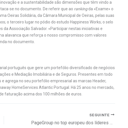
 inovação e a sustentabilidade são dimensões que têm vindo a
staca-se no documento. De referir que ao
ranking
da «Exame» o
 Oeiras Solidária, da Câmara Municipal de Oeiras, pelas suas
nos; o terceiro lugar no pódio do estudo Happiness Works; o selo
s da Associação Salvador. «Participar nestas iniciativas e
uma alavanca que reforça o nosso compromisso com valores
inda no documento.
al português que gere um portefólio diversificado de negócios
ções e Mediação Imobiliária e de Seguros. Presentes em todo
os e agrega no seu portefólio empresarial as marcas Header,
thaway HomeServices Atlantic Portugal. Há 25 anos no mercado,
de faturação acima dos 100 milhões de euros.
SEGUINTE
PageGroup no top europeu dos líderes em diversidade