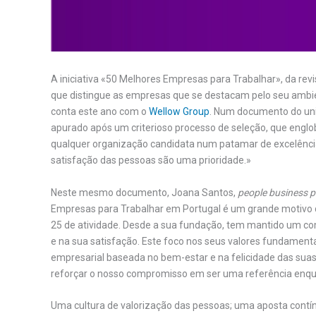
A iniciativa «50 Melhores Empresas para Trabalhar», da r
que distingue as empresas que se destacam pelo seu ambien
conta este ano com o
Wellow Group
. Num documento do univ
apurado após um criterioso processo de seleção, que englo
qualquer organização candidata num patamar de excelência
satisfação das pessoas são uma prioridade.»
Neste mesmo documento, Joana Santos,
people business p
Empresas para Trabalhar em Portugal é um grande motivo d
25 de atividade. Desde a sua fundação, tem mantido um c
e na sua satisfação. Este foco nos seus valores fundamenta
empresarial baseada no bem-estar e na felicidade das suas
reforçar o nosso compromisso em ser uma referência enq
Uma cultura de valorização das pessoas; uma aposta contínua 